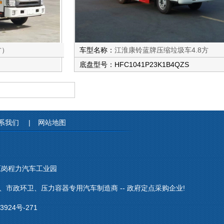
方）
车型名称：
江淮康铃蓝牌压缩垃圾车4.8方
底盘型号：HFC1041P23K1B4QZS
系我们
|
网站地图
原岗程力汽车工业园
市政环卫、压力容器专用汽车制造商 -- 政府定点采购企业!
003924号-271