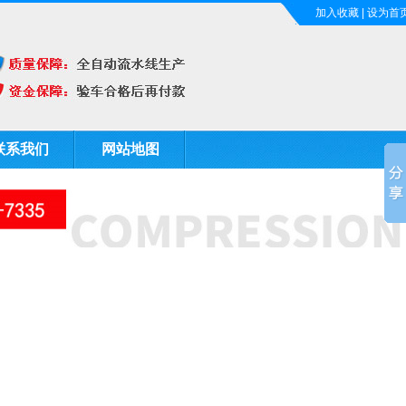
加入收藏
|
设为首
联系我们
网站地图