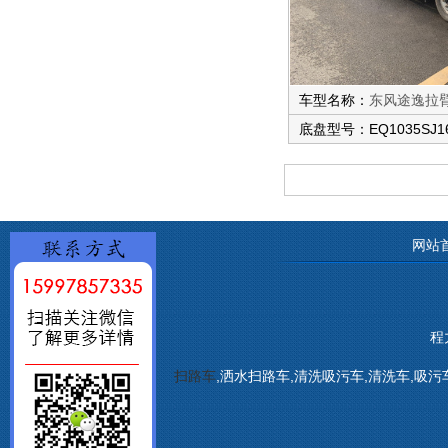
车型名称：
东风途逸拉
底盘型号：EQ1035SJ1
网站
程
扫路车
,洒水扫路车,清洗吸污车,清洗车,吸