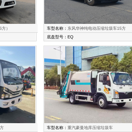
6方）
车型名称：
东风华神纯电动压缩垃圾车15方
底盘型号：EQ
方
车型名称：
重汽豪曼地库压缩垃圾车