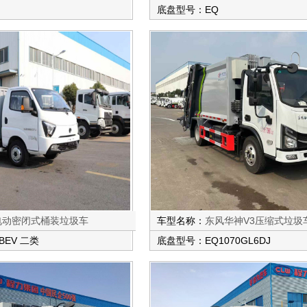
底盘型号：EQ
电动密闭式桶装垃圾车
车型名称：
东风华神V3压缩式垃圾
BEV 二类
底盘型号：EQ1070GL6DJ