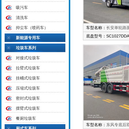
吸污车
清洗车
抑尘车（喷药车）
车型名称：
长安单轮路
底盘型号：SC1027DDA
新能源专用车
垃圾车系列
对接式垃圾车
拉臂式垃圾车
挂桶式垃圾车
压缩式垃圾车
密封式垃圾车
摆臂式垃圾车
餐厨垃圾车
车型名称：
东风专底后
厢式车系列