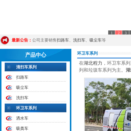
1
2
3
最新公告：
公司主要销售
扫路车
、
洗扫车
、
吸尘车
等
环卫车系列
产品中心
在
湖北程力
，环卫车系列
清扫车系列
列和垃圾车系列为主。
湖
扫路车
吸尘车
洗扫车
环卫车系列
洒水车
吸粪车