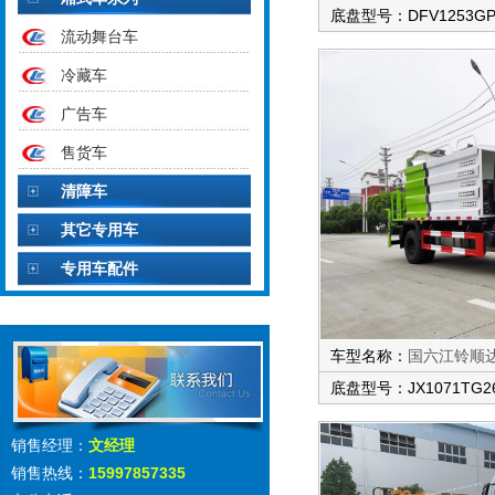
底盘型号：DFV1253GP
流动舞台车
冷藏车
广告车
售货车
清障车
其它专用车
专用车配件
车型名称：
国六江铃顺
底盘型号：JX1071TG2
销售经理：
文经理
销售热线：
15997857335