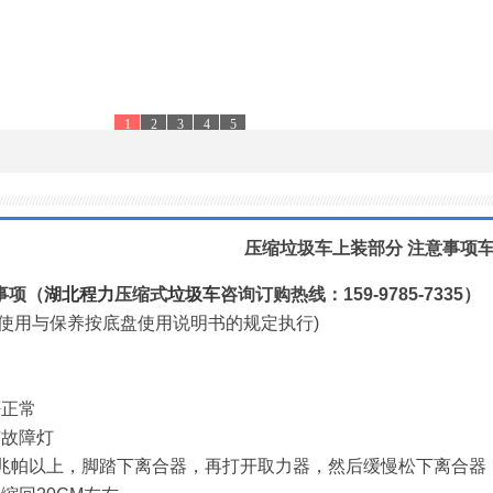
1
2
3
4
5
压缩垃圾车上装部分 注意事项
事项（
湖北程力
压缩式
垃圾车
咨询订购热线：159-9785-7335）
使用与保养按底盘使用说明书的规定执行)
否正常
有故障灯
6兆帕以上，脚踏下离合器，再打开取力器，然后缓慢松下离合器