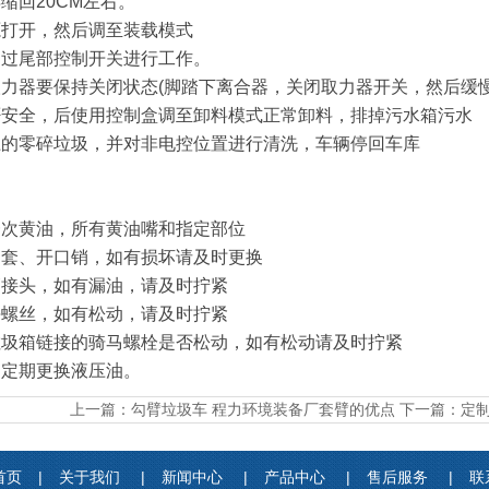
缩回20CM左右。
源打开，然后调至装载模式
通过尾部控制开关进行工作。
取力器要保持关闭状态(脚踏下离合器，关闭取力器开关，然后缓慢
否安全，后使用控制盒调至卸料模式正常卸料，排掉污水箱污水
上的零碎垃圾，并对非电控位置进行清洗，车辆停回车库
一次黄油，所有黄油嘴和指定部位
轴套、开口销，如有损坏请及时更换
管接头，如有漏油，请及时拧紧
块螺丝，如有松动，请及时拧紧
垃圾箱链接的骑马螺栓是否松动，如有松动请及时拧紧
，定期更换液压油。
上一篇：
勾臂垃圾车 程力环境装备厂套臂的优点
下一篇：
定
首页
|
关于我们
|
新闻中心
|
产品中心
|
售后服务
|
联