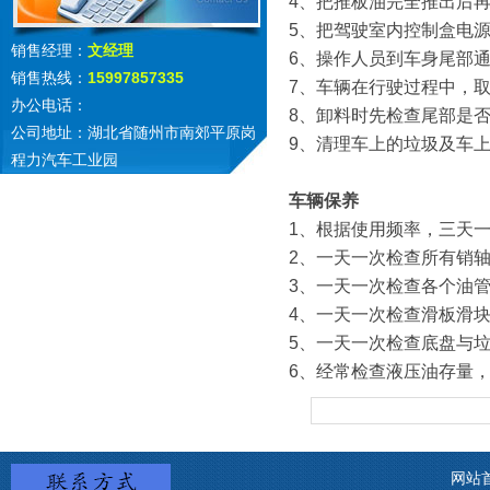
4、把推板油完全推出后再
5、把驾驶室内控制盒电
销售经理：
文经理
6、操作人员到车身尾部
销售热线：
15997857335
7、车辆在行驶过程中，
办公电话：
8、卸料时先检查尾部是
公司地址：湖北省随州市南郊平原岗
9、清理车上的垃圾及车
程力汽车工业园
车辆保养
1、根据使用频率，三天
2、一天一次检查所有销
3、一天一次检查各个油
4、一天一次检查滑板滑
5、一天一次检查底盘与
6、经常检查液压油存量
网站