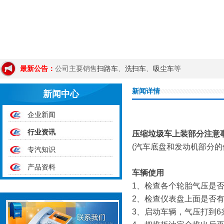
最新公告：
公司主要销售
扫路车
、
洗扫车
、
吸尘车
等
新闻详情
新闻中心
企业新闻
行业资讯
压缩
垃圾车
上装部分注意
(汽车底盘和发动机部分的
专汽知识
产品资料
车辆使用
1、检查各个轮胎气压是
2、检查仪表盘上面是否
3、启动车辆，气压打到